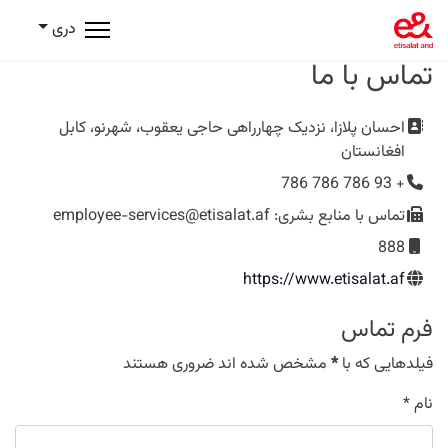
دری
تماس با ما
آدرس
احسان پلازا، نزدیک چهارراهی حاجی یعقوب، شهرنو، کابل
افغانستان
تلفن
+ 93 786 786 786
نمابر
تماس با منابع بشری: employee-services@etisalat.af
موبایل
888
وب سایت
https://www.etisalat.af
فرم تماس
فیلدهایی که با
*
مشخص شده اند ضروری هستند
نام
*